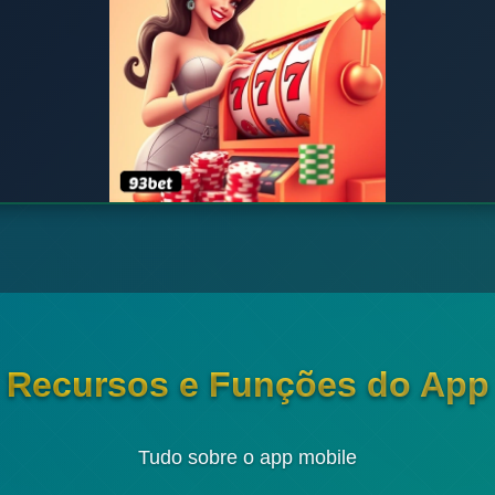
Recursos e Funções do App
Tudo sobre o app mobile