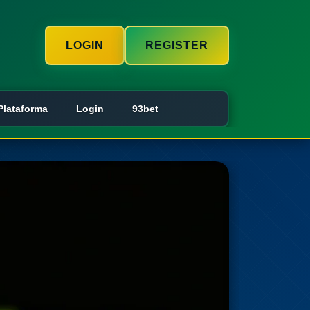
LOGIN
REGISTER
Plataforma
Login
93bet