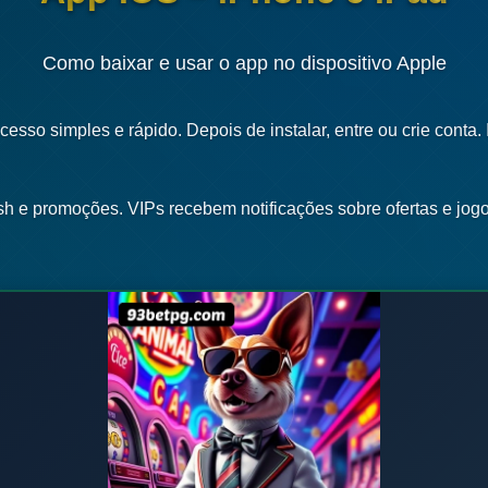
Como baixar e usar o app no dispositivo Apple
rocesso simples e rápido. Depois de instalar, entre ou crie cont
sh e promoções. VIPs recebem notificações sobre ofertas e jog