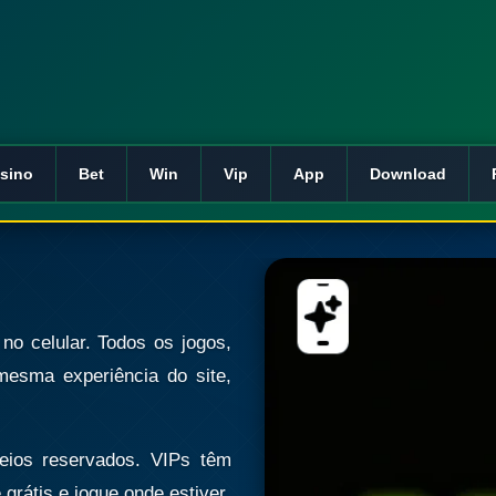
sino
Bet
Win
Vip
App
Download
no celular. Todos os jogos,
esma experiência do site,
eios reservados. VIPs têm
 grátis e jogue onde estiver.