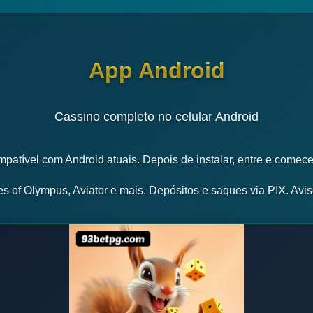
App Android
Cassino completo no celular Android
atível com Android atuais. Depois de instalar, entre e comece 
 of Olympus, Aviator e mais. Depósitos e saques via PIX. Aviso