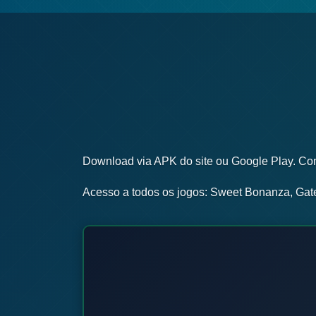
Download via APK do site ou Google Play. Comp
Acesso a todos os jogos: Sweet Bonanza, Gates